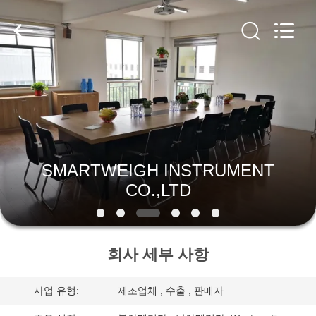
-
2025
SMARTWEIGH
INSTRUMENT
CO.,LTD.
All
Rights
Reserved.
집
제
품
SMARTWEIGH INSTRUMENT
CO.,LTD
우
리
회사 세부 사항
에
대
사업 유형:
제조업체 , 수출 , 판매자