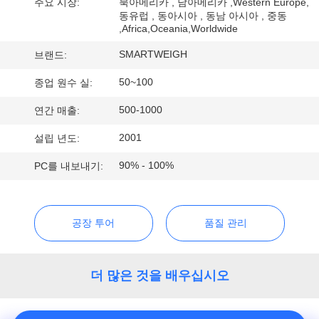
하
주요 시장:
북아메리카 , 남아메리카 ,Western Europe,
동유럽 , 동아시아 , 동남 아시아 , 중동
여
,Africa,Oceania,Worldwide
SMARTWEIGH
브랜드:
공
50~100
종업 원수 실:
장
500-1000
연간 매출:
여
2001
설립 년도:
행
90% - 100%
PC를 내보내기:
품
공장 투어
품질 관리
질
관
더 많은 것을 배우십시오
리