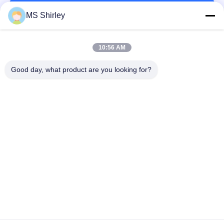
연락처!
MS Shirley
연
락
모든
10:56 AM
주
Good day, what product are you looking for?
세
계량대
트럭 가늠자 계량대
요
산업 지면 무게를 다
휴대용 계량대
는 가늠자
인
벤치 앉은뱅이 저울
트럭 차축 가늠자
용
문
체계를 재는 차량
거는 기중기 가늠자
을
요