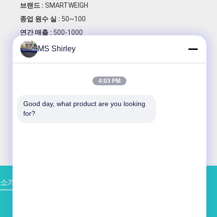
브랜드 :
SMARTWEIGH
종업 원수 실 :
50~100
연간 매출 :
500-1000
설립 년도 :
2001
MS Shirley
PC를 내보내기 :
90% - 100%
Agent of famous brand:
4:03 PM
Metter Toledo , HBM
OEM & ODM:
both supplied
Good day, what product are you looking 
for?
Certificate:
CE, ISO9001-
2008
 소개
공장 투어
접촉
사이트맵