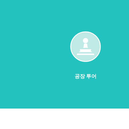
공
장
투
어
공장 투어