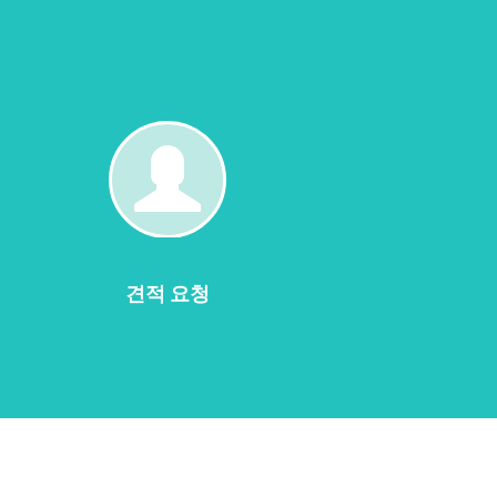
견
적
요
청
견적 요청