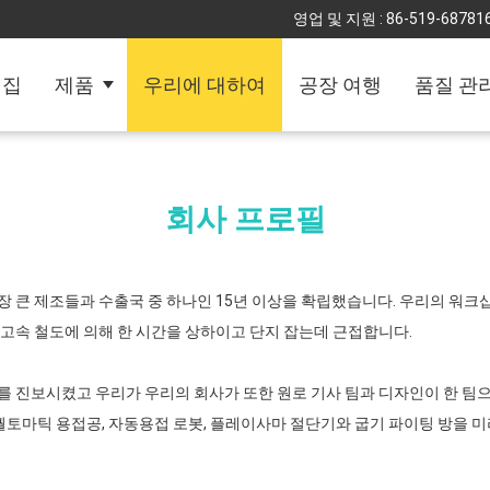
영업 및 지원 :
86-519-68781
집
제품
우리에 대하여
공장 여행
품질 관
회사 프로필
 큰 제조들과 수출국 중 하나인 15년 이상을 확립했습니다. 우리의 워크샵은
 고속 철도에 의해 한 시간을 상하이고 단지 잡는데 근접합니다.
 진보시켰고 우리가 우리의 회사가 또한 원로 기사 팀과 디자인이 한 팀으
, 퀄토마틱 용접공, 자동용접 로봇, 플레이사마 절단기와 굽기 파이팅 방을 