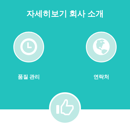
자세히보기 회사 소개
품
연
질
락
관
처
리
품질 관리
연락처