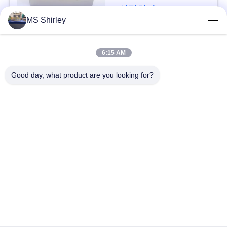
구
연락하다
MS Shirley
하
세
모든
6:15 AM
요
Good day, what product are you looking for?
계량대
트럭 가늠자 계량대
사
산업 지면 무게를 다
휴대용 계량대
이
는 가늠자
트
벤치 앉은뱅이 저울
트럭 차축 가늠자
맵
체계를 재는 차량
거는 기중기 가늠자
PRIVACY
POLICY