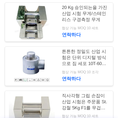
20 Kg 승인되는을 가진
연
산업 시험 무게/스테인
리스 구경측정 무게
락
협상 가능 MOQ:10 세트
주
연락하다
세
요
튼튼한 정밀도 산업 시
험은 단위 디지털 방식
으로 짐 세포 10T-60T
를 무겁게 합니다
인
협상 가능 MOQ:10 조각
연락하다
용
문
직사각형 그립 손잡이
을
산업 시험은 주문품 St.
강철 5Kg F1를 무겁게
요
합니다
협상 가능 MOQ:10 세트