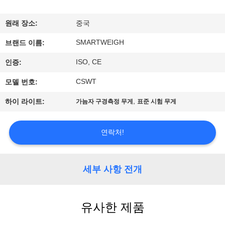
하
여
원래 장소:
중국
SMARTWEIGH
브랜드 이름:
공
ISO, CE
인증:
장
CSWT
모델 번호:
여
,
하이 라이트:
가늠자 구경측정 무게
표준 시험 무게
행
연락처!
품
질
세부 사항 전개
관
유사한 제품
리