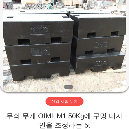
-
2025
SMARTWEIGH
INSTRUMENT
CO.,LTD.
All
Rights
Reserved.
집
제
품
우
리
산업 시험 무게
에
무쇠 무게 OIML M1 50Kg에 구멍 디자
대
인을 조정하는 5t